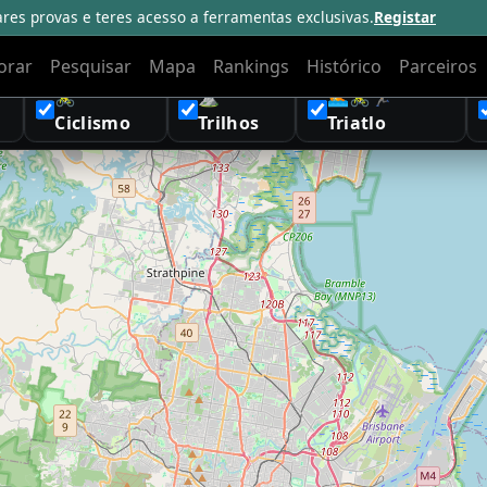
ares provas e teres acesso a ferramentas exclusivas.
Registar
orar
Pesquisar
Mapa
Rankings
Histórico
Parceiros
🚴
⛰️
🏊🚴🏃
Ciclismo
Trilhos
Triatlo
athleko | OpenStreetMap + Leaflet ·
Fale Connosco
·
Termos
&
Priv
Subscreve a newsletter para receber notícias, promoções e novidades.
Subscreve
Li e aceito a Política de Privacidade (RGPD).