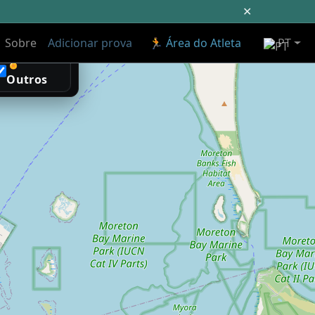
✕
Sobre
Adicionar prova
🏃 Área do Atleta
PT
🏅
Outros
acidade.
r