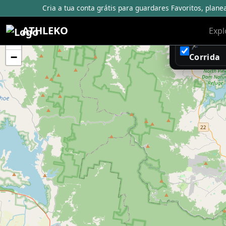
Cria a tua conta grátis para guardares Favoritos, plane
ATHLEKO
Expl
+
🏃
−
Corrida
© 2026 